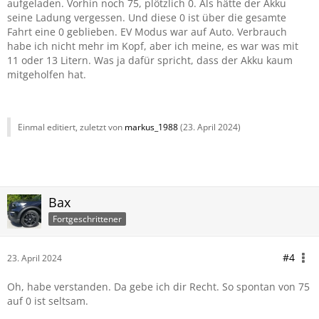
aufgeladen. Vorhin noch 75, plötzlich 0. Als hätte der Akku
Reichweite. Der Explorer fährt tatsächlich dann und wann
seine Ladung vergessen. Und diese 0 ist über die gesamte
auch elektrisch, obwohl die elektrische Reichweite auf 0 Km
Fahrt eine 0 geblieben. EV Modus war auf Auto. Verbrauch
steht. Das hast du über die EV-Anzeige bemerkt. Wenn du
habe ich nicht mehr im Kopf, aber ich meine, es war was mit
"Spaß" hast, wird der Akku recht schnell leer, weil der
11 oder 13 Litern. Was ja dafür spricht, dass der Akku kaum
Elektromotor mit dem Verbrenner arbeitet. Dann steht rasch
mitgeholfen hat.
eine "0" im Display. Im Sportmodus rekuperiert er stärker,
nimmt aber auch gerne mehr vom Strom. Dein Motor lädt
den Akku nur, wenn du das über den EV-Taster auswählst
(das geht aber nicht bei allen Modi). Ansonsten lädt der
Einmal editiert, zuletzt von
markus_1988
(
23. April 2024
)
Akku während der Fahrt nur über die Rekuperation. Und
nur die alleine bekommt einen Akku logischerweise nicht
voll, sondern verlängert lediglich dessen Reichweite.
Wie hoch war denn dein Verbrauch? Rein fosil auf der
Bax
Autobahn unterwegs nimmt der EX je nach Fahrweise im
Schnitt zwischen 9,5 - 11,5 Liter, auch mal darunter. Wenn
Fortgeschrittener
du wild unterwegs bist, oder er schwer ziehen muss (z. B.
schwerer Wohnwagen), dann auch mal mehr. Das ist bei 2,5
#4
23. April 2024
Tonnen Leergewicht ja auch okay.
Oh, habe verstanden. Da gebe ich dir Recht. So spontan von 75
Gruß Alex
auf 0 ist seltsam.