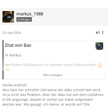
markus_1988
Anfänger
#3
23. April 2024
Zitat von Bax
Hi Markus,
herzlichen Glückwunsch zu deinem neuen Gebrauchten
!
Alles anzeigen
Deine Reichweite errechnet sich aus dem Verbrauch, dem
Danke erstmal!
letzten Fahrverhalten und dem Tankinhalt. Gleiches gilt
Also dass bei schneller Fahrweise der Akku schnell leer wird,
elektrisch. Die im Datenblatt angegebene 42 Km rein
ist ja nicht das Problem. Aber der Akku hat seit dem Losfahren
elektrische Reichweite ist Wunschdenken, wie bei allen
(!) 0% angezeigt, obwohl er vorher per Kabel aufgeladen
elektrischen Fahrzeugen. Wenn du deinen Ex entsprechend
worden war. Wie gesagt, ich meine, er wurde auf 75%
bewegst, stehen mindestens 630 Km bei vollem Tank in der