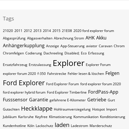
Tags
21020
2011
2012
2013
2014
2015
21E08
2020 ford explorer forum
AHK
Akku
Abgasprüfung
Abgasverhalten
Abrechnung Strom
Anhängerkupplung
Anzeige
App-Steuerung
aviator
Caravan
Chrom
Chromfelgen
Codierung
Dachreeling
Disabled;
Eco
Erfassung
Explorer
Ersatzfahrzeug
Erstzulassung
Explorer Forum
Felgen
explorer forum 2020
f-350
Fahrstrecke
Fehler lesen & löschen
Ford Explorer
Ford Explorer Forum
ford explorer forum 2020
FordPass-App
ford explorer hybrid forum
Ford Explorer Timberline
Fusssensor
Garantie
Getriebe
gefahrene E-Kilometer
Gurt
Heckklappe
Gutachten
Hohlraumversiegelung
Hotspot
Import
Jubiläum
Karlsruhe
Keyfree
Klimatisierung
Kommunikation
Konditionierung
laden
Kundenhotline
Köln
Lackschutz
Ladestrom
Marderschutz