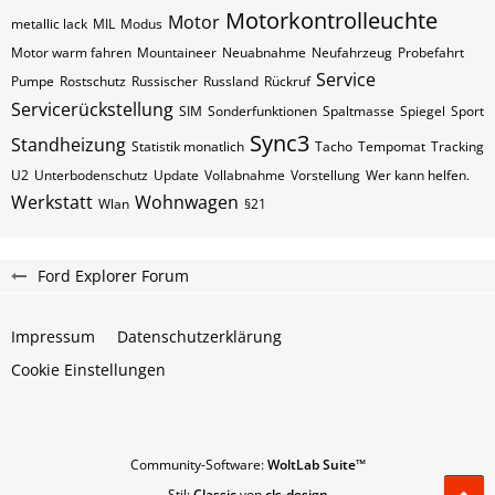
Motorkontrolleuchte
Motor
metallic lack
MIL
Modus
Motor warm fahren
Mountaineer
Neuabnahme
Neufahrzeug
Probefahrt
Service
Pumpe
Rostschutz
Russischer
Russland
Rückruf
Servicerückstellung
SIM
Sonderfunktionen
Spaltmasse
Spiegel
Sport
Sync3
Standheizung
Statistik monatlich
Tacho
Tempomat
Tracking
U2
Unterbodenschutz
Update
Vollabnahme
Vorstellung
Wer kann helfen.
Werkstatt
Wohnwagen
Wlan
§21
Ford Explorer Forum
Impressum
Datenschutzerklärung
Cookie Einstellungen
Community-Software:
WoltLab Suite™
Stil:
Classic
von
cls-design