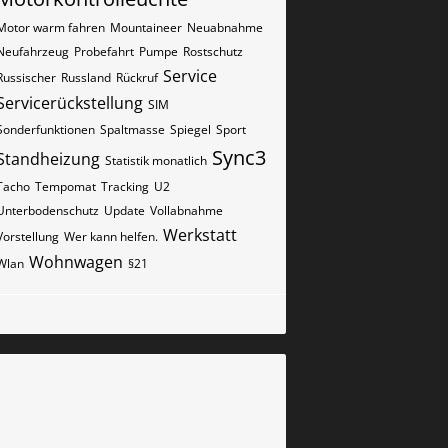
Motor warm fahren
Mountaineer
Neuabnahme
Neufahrzeug
Probefahrt
Pumpe
Rostschutz
Service
Russischer
Russland
Rückruf
Servicerückstellung
SIM
Sonderfunktionen
Spaltmasse
Spiegel
Sport
Sync3
Standheizung
Statistik monatlich
Tacho
Tempomat
Tracking
U2
Unterbodenschutz
Update
Vollabnahme
Werkstatt
Vorstellung
Wer kann helfen.
Wohnwagen
Wlan
§21