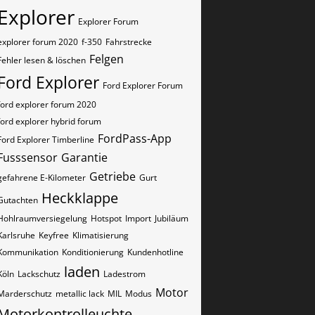
Explorer
Explorer Forum
explorer forum 2020
f-350
Fahrstrecke
Felgen
Fehler lesen & löschen
Ford Explorer
Ford Explorer Forum
ford explorer forum 2020
ford explorer hybrid forum
FordPass-App
Ford Explorer Timberline
Fusssensor
Garantie
Getriebe
gefahrene E-Kilometer
Gurt
Heckklappe
Gutachten
Hohlraumversiegelung
Hotspot
Import
Jubiläum
Karlsruhe
Keyfree
Klimatisierung
Kommunikation
Konditionierung
Kundenhotline
laden
Köln
Lackschutz
Ladestrom
Motor
Marderschutz
metallic lack
MIL
Modus
Motorkontrolleuchte