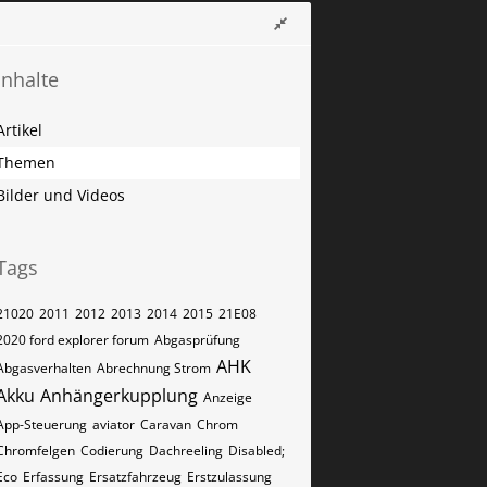
Inhalte
Artikel
Themen
Bilder und Videos
Tags
21020
2011
2012
2013
2014
2015
21E08
2020 ford explorer forum
Abgasprüfung
AHK
Abgasverhalten
Abrechnung Strom
Akku
Anhängerkupplung
Anzeige
App-Steuerung
aviator
Caravan
Chrom
Chromfelgen
Codierung
Dachreeling
Disabled;
Eco
Erfassung
Ersatzfahrzeug
Erstzulassung