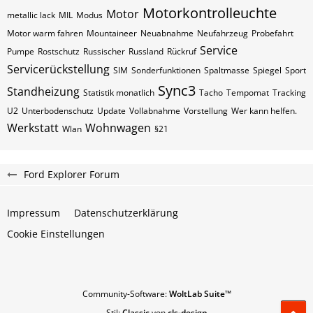
Motorkontrolleuchte
Motor
metallic lack
MIL
Modus
Motor warm fahren
Mountaineer
Neuabnahme
Neufahrzeug
Probefahrt
Service
Pumpe
Rostschutz
Russischer
Russland
Rückruf
Servicerückstellung
SIM
Sonderfunktionen
Spaltmasse
Spiegel
Sport
Sync3
Standheizung
Statistik monatlich
Tacho
Tempomat
Tracking
U2
Unterbodenschutz
Update
Vollabnahme
Vorstellung
Wer kann helfen.
Werkstatt
Wohnwagen
Wlan
§21
Ford Explorer Forum
Impressum
Datenschutzerklärung
Cookie Einstellungen
Community-Software:
WoltLab Suite™
Stil:
Classic
von
cls-design