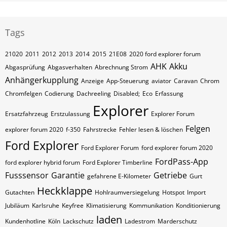
Tags
21020
2011
2012
2013
2014
2015
21E08
2020 ford explorer forum
AHK
Akku
Abgasprüfung
Abgasverhalten
Abrechnung Strom
Anhängerkupplung
Anzeige
App-Steuerung
aviator
Caravan
Chrom
Chromfelgen
Codierung
Dachreeling
Disabled;
Eco
Erfassung
Explorer
Ersatzfahrzeug
Erstzulassung
Explorer Forum
Felgen
explorer forum 2020
f-350
Fahrstrecke
Fehler lesen & löschen
Ford Explorer
Ford Explorer Forum
ford explorer forum 2020
FordPass-App
ford explorer hybrid forum
Ford Explorer Timberline
Fusssensor
Garantie
Getriebe
gefahrene E-Kilometer
Gurt
Heckklappe
Gutachten
Hohlraumversiegelung
Hotspot
Import
Jubiläum
Karlsruhe
Keyfree
Klimatisierung
Kommunikation
Konditionierung
laden
Kundenhotline
Köln
Lackschutz
Ladestrom
Marderschutz