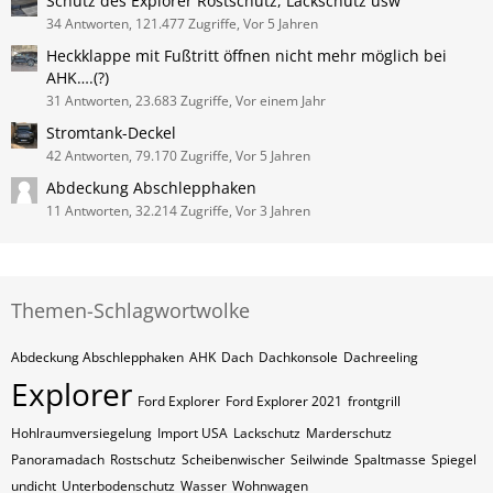
Schutz des Explorer Rostschutz, Lackschutz usw
34 Antworten, 121.477 Zugriffe, Vor 5 Jahren
Heckklappe mit Fußtritt öffnen nicht mehr möglich bei
AHK….(?)
31 Antworten, 23.683 Zugriffe, Vor einem Jahr
Stromtank-Deckel
42 Antworten, 79.170 Zugriffe, Vor 5 Jahren
Abdeckung Abschlepphaken
11 Antworten, 32.214 Zugriffe, Vor 3 Jahren
Themen-Schlagwortwolke
Abdeckung Abschlepphaken
AHK
Dach
Dachkonsole
Dachreeling
Explorer
Ford Explorer
Ford Explorer 2021
frontgrill
Hohlraumversiegelung
Import USA
Lackschutz
Marderschutz
Panoramadach
Rostschutz
Scheibenwischer
Seilwinde
Spaltmasse
Spiegel
undicht
Unterbodenschutz
Wasser
Wohnwagen