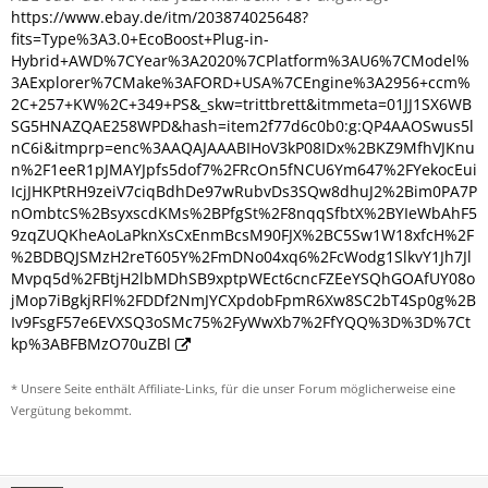
https://www.ebay.de/itm/203874025648?
fits=Type%3A3.0+EcoBoost+Plug-in-
Hybrid+AWD%7CYear%3A2020%7CPlatform%3AU6%7CModel%
3AExplorer%7CMake%3AFORD+USA%7CEngine%3A2956+ccm%
2C+257+KW%2C+349+PS&_skw=trittbrett&itmmeta=01JJ1SX6WB
SG5HNAZQAE258WPD&hash=item2f77d6c0b0:g:QP4AAOSwus5l
nC6i&itmprp=enc%3AAQAJAAABIHoV3kP08IDx%2BKZ9MfhVJKnu
n%2F1eeR1pJMAYJpfs5dof7%2FRcOn5fNCU6Ym647%2FYekocEui
IcjJHKPtRH9zeiV7ciqBdhDe97wRubvDs3SQw8dhuJ2%2Bim0PA7P
nOmbtcS%2BsyxscdKMs%2BPfgSt%2F8nqqSfbtX%2BYIeWbAhF5
9zqZUQKheAoLaPknXsCxEnmBcsM90FJX%2BC5Sw1W18xfcH%2F
%2BDBQJSMzH2reT605Y%2FmDNo04xq6%2FcWodg1SlkvY1Jh7Jl
Mvpq5d%2FBtjH2lbMDhSB9xptpWEct6cncFZEeYSQhGOAfUY08o
jMop7iBgkjRFl%2FDDf2NmJYCXpdobFpmR6Xw8SC2bT4Sp0g%2B
Iv9FsgF57e6EVXSQ3oSMc75%2FyWwXb7%2FfYQQ%3D%3D%7Ct
kp%3ABFBMzO70uZBl
* Unsere Seite enthält Affiliate-Links, für die unser Forum möglicherweise eine
Vergütung bekommt.