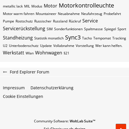
Motorkontrolleuchte
Motor
metallic lack
MIL
Modus
Motor warm fahren
Mountaineer
Neuabnahme
Neufahrzeug
Probefahrt
Service
Pumpe
Rostschutz
Russischer
Russland
Rückruf
Servicerückstellung
SIM
Sonderfunktionen
Spaltmasse
Spiegel
Sport
Sync3
Standheizung
Statistik monatlich
Tacho
Tempomat
Tracking
U2
Unterbodenschutz
Update
Vollabnahme
Vorstellung
Wer kann helfen.
Werkstatt
Wohnwagen
Wlan
§21
Ford Explorer Forum
Impressum
Datenschutzerklärung
Cookie Einstellungen
Community-Software:
WoltLab Suite™
Stil:
Classic
von
cls-design