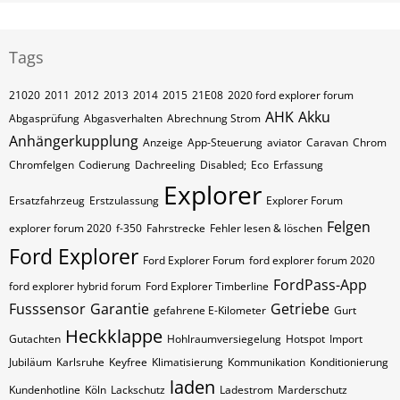
Tags
21020
2011
2012
2013
2014
2015
21E08
2020 ford explorer forum
AHK
Akku
Abgasprüfung
Abgasverhalten
Abrechnung Strom
Anhängerkupplung
Anzeige
App-Steuerung
aviator
Caravan
Chrom
Chromfelgen
Codierung
Dachreeling
Disabled;
Eco
Erfassung
Explorer
Ersatzfahrzeug
Erstzulassung
Explorer Forum
Felgen
explorer forum 2020
f-350
Fahrstrecke
Fehler lesen & löschen
Ford Explorer
Ford Explorer Forum
ford explorer forum 2020
FordPass-App
ford explorer hybrid forum
Ford Explorer Timberline
Fusssensor
Garantie
Getriebe
gefahrene E-Kilometer
Gurt
Heckklappe
Gutachten
Hohlraumversiegelung
Hotspot
Import
Jubiläum
Karlsruhe
Keyfree
Klimatisierung
Kommunikation
Konditionierung
laden
Kundenhotline
Köln
Lackschutz
Ladestrom
Marderschutz