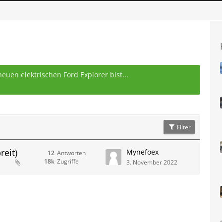
uen elektrischen Ford Explorer bist...
Filter
eit)
Mynefoex
12
Antworten
18k
Zugriffe
3. November 2022