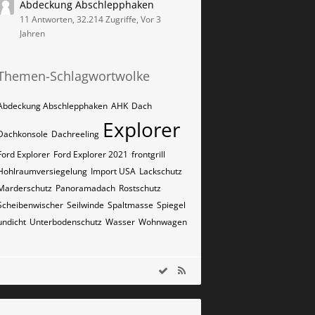
Abdeckung Abschlepphaken
11 Antworten, 32.214 Zugriffe, Vor 3
Jahren
Themen-Schlagwortwolke
Abdeckung Abschlepphaken
AHK
Dach
Explorer
Dachkonsole
Dachreeling
Ford Explorer
Ford Explorer 2021
frontgrill
Hohlraumversiegelung
Import USA
Lackschutz
Marderschutz
Panoramadach
Rostschutz
Scheibenwischer
Seilwinde
Spaltmasse
Spiegel
undicht
Unterbodenschutz
Wasser
Wohnwagen